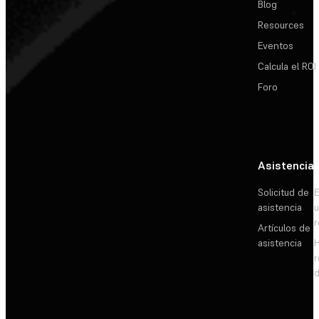
Blog
Resources
Eventos
Calcula el ROI
Foro
Asistencia
Solicitud de
E
asistencia
Artículos de
asistencia
d