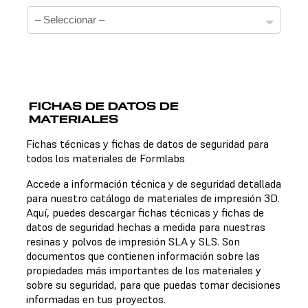
FICHAS DE DATOS DE
MATERIALES
Fichas técnicas
Fichas técnicas y fichas de datos de seguridad para
todos los materiales de Formlabs
No hay una ficha técnica disponible para el material
elegido.
Accede a información técnica y de seguridad detallada
para nuestro catálogo de materiales de impresión 3D.
Aquí, puedes descargar fichas técnicas y fichas de
datos de seguridad hechas a medida para nuestras
Fichas de datos de seguridad
resinas y polvos de impresión SLA y SLS. Son
documentos que contienen información sobre las
No hay una ficha de datos de seguridad disponible para
propiedades más importantes de los materiales y
el material elegido.
sobre su seguridad, para que puedas tomar decisiones
informadas en tus proyectos.