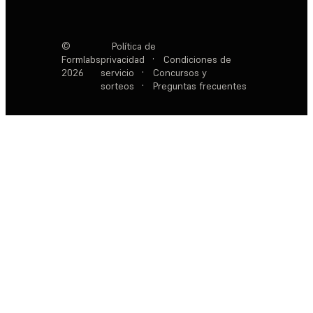
©
Política de
Formlabs
privacidad
·
Condiciones de
2026
servicio
·
Concursos y
sorteos
·
Preguntas frecuentes