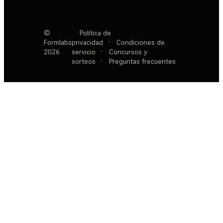
©
Política de
Formlabs
privacidad
·
Condiciones de
2026
servicio
·
Concursos y
sorteos
·
Preguntas frecuentes