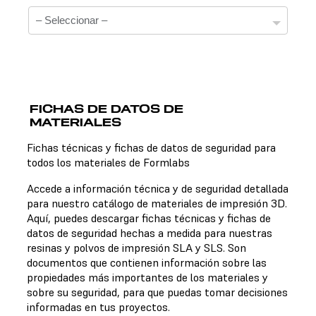
FICHAS DE DATOS DE
MATERIALES
Fichas técnicas
Fichas técnicas y fichas de datos de seguridad para
todos los materiales de Formlabs
No hay una ficha técnica disponible para el material
elegido.
Accede a información técnica y de seguridad detallada
para nuestro catálogo de materiales de impresión 3D.
Aquí, puedes descargar fichas técnicas y fichas de
datos de seguridad hechas a medida para nuestras
Fichas de datos de seguridad
resinas y polvos de impresión SLA y SLS. Son
documentos que contienen información sobre las
No hay una ficha de datos de seguridad disponible para
propiedades más importantes de los materiales y
el material elegido.
sobre su seguridad, para que puedas tomar decisiones
informadas en tus proyectos.