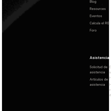
Blog
Resources
Eventos
Calcula el ROI
Foro
Asistencia
Solicitud de
E
asistencia
Artículos de
asistencia
d