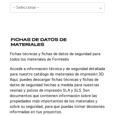
FICHAS DE DATOS DE
MATERIALES
Fichas técnicas
Fichas técnicas y fichas de datos de seguridad para
todos los materiales de Formlabs
No hay una ficha técnica disponible para el material
elegido.
Accede a información técnica y de seguridad detallada
para nuestro catálogo de materiales de impresión 3D.
Aquí, puedes descargar fichas técnicas y fichas de
datos de seguridad hechas a medida para nuestras
Fichas de datos de seguridad
resinas y polvos de impresión SLA y SLS. Son
documentos que contienen información sobre las
No hay una ficha de datos de seguridad disponible para
propiedades más importantes de los materiales y
el material elegido.
sobre su seguridad, para que puedas tomar decisiones
informadas en tus proyectos.