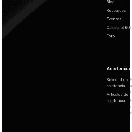
Blog
Resources
Eventos
Calcula el ROI
Foro
Asistencia
Solicitud de
E
asistencia
Artículos de
asistencia
d