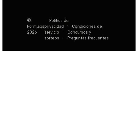
©
Política de
Formlabs
privacidad
·
Condiciones de
2026
servicio
·
Concursos y
sorteos
·
Preguntas frecuentes