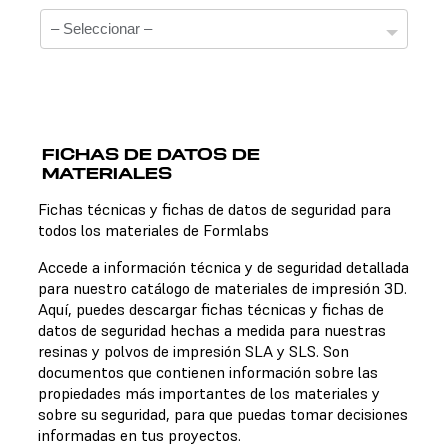
FICHAS DE DATOS DE
MATERIALES
Fichas técnicas
Fichas técnicas y fichas de datos de seguridad para
todos los materiales de Formlabs
No hay una ficha técnica disponible para el material
elegido.
Accede a información técnica y de seguridad detallada
para nuestro catálogo de materiales de impresión 3D.
Aquí, puedes descargar fichas técnicas y fichas de
datos de seguridad hechas a medida para nuestras
Fichas de datos de seguridad
resinas y polvos de impresión SLA y SLS. Son
documentos que contienen información sobre las
No hay una ficha de datos de seguridad disponible para
propiedades más importantes de los materiales y
el material elegido.
sobre su seguridad, para que puedas tomar decisiones
informadas en tus proyectos.