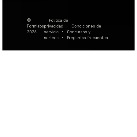
©
Política de
Formlabs
privacidad
·
Condiciones de
2026
servicio
·
Concursos y
sorteos
·
Preguntas frecuentes