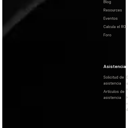
Blog
Resources
Eventos
Calcula el ROI
Foro
Asistencia
Solicitud de
E
asistencia
Artículos de
asistencia
d