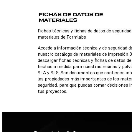
Fichas técnicas
FICHAS DE DATOS DE
MATERIALES
No hay una ficha técnica
disponible para el material
Fichas técnicas y fichas de datos de seguridad
elegido.
materiales de Formlabs
Accede a información técnica y de seguridad d
nuestro catálogo de materiales de impresión 3
descargar fichas técnicas y fichas de datos de
Fichas de datos de
hechas a medida para nuestras resinas y polv
seguridad
SLA y SLS. Son documentos que contienen inf
No hay una ficha de datos
las propiedades más importantes de los mater
seguridad disponible para 
seguridad, para que puedas tomar decisiones 
material elegido.
tus proyectos.