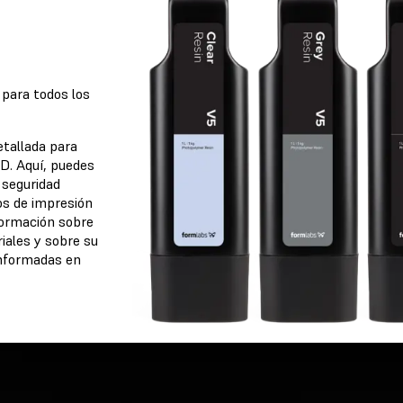
 para todos los
etallada para
D. Aquí, puedes
 seguridad
os de impresión
ormación sobre
 de
iales y sobre su
el
informadas en