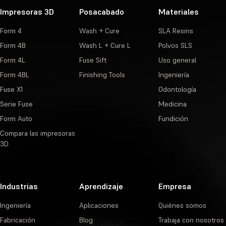
Impresoras 3D
Posacabado
Materiales
Form 4
Wash + Cure
SLA Resins
Form 4B
Wash L + Cure L
Polvos SLS
Form 4L
Fuse Sift
Uso general
Form 4BL
Finishing Tools
Ingeniería
Fuse X1
Odontología
Serie Fuse
Medicina
Form Auto
Fundición
Compara las impresoras
3D
Industrias
Aprendizaje
Empresa
Ingeniería
Aplicaciones
Quiénes somos
Fabricación
Blog
Trabaja con nosotros