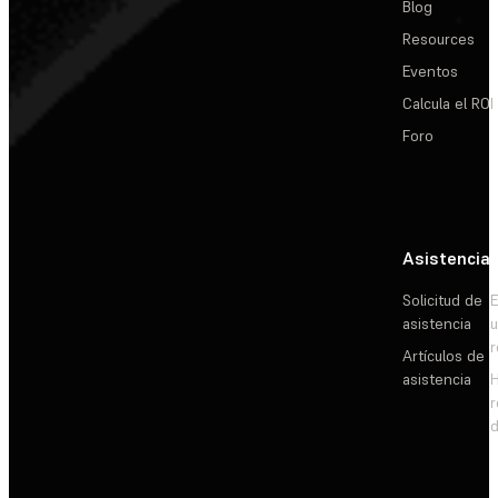
Blog
Resources
Eventos
Calcula el ROI
Foro
Asistencia
Solicitud de
E
asistencia
Artículos de
asistencia
d