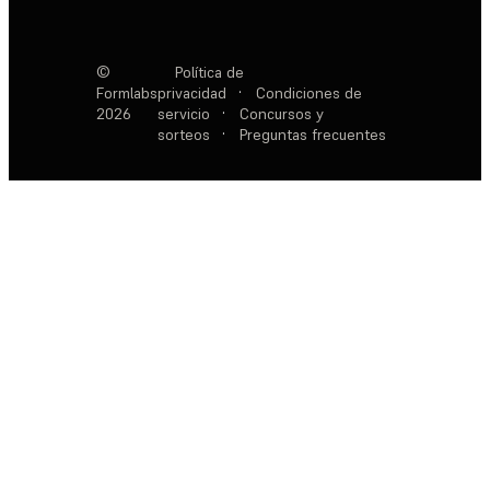
©
Política de
Formlabs
privacidad
·
Condiciones de
2026
servicio
·
Concursos y
sorteos
·
Preguntas frecuentes