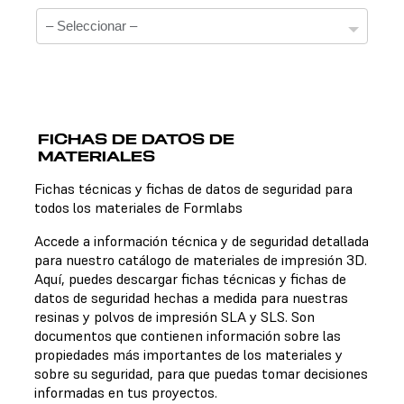
FICHAS DE DATOS DE
MATERIALES
Fichas técnicas
Fichas técnicas y fichas de datos de seguridad para
todos los materiales de Formlabs
No hay una ficha técnica disponible para el material
elegido.
Accede a información técnica y de seguridad detallada
para nuestro catálogo de materiales de impresión 3D.
Aquí, puedes descargar fichas técnicas y fichas de
datos de seguridad hechas a medida para nuestras
Fichas de datos de seguridad
resinas y polvos de impresión SLA y SLS. Son
documentos que contienen información sobre las
No hay una ficha de datos de seguridad disponible para
propiedades más importantes de los materiales y
el material elegido.
sobre su seguridad, para que puedas tomar decisiones
informadas en tus proyectos.