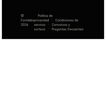
©
Política de
Formlabs
privacidad
·
Condiciones de
2026
servicio
·
Concursos y
sorteos
·
Preguntas frecuentes