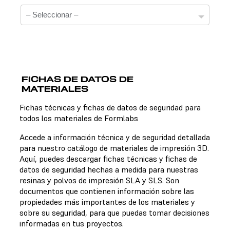
FICHAS DE DATOS DE
MATERIALES
Fichas técnicas
Fichas técnicas y fichas de datos de seguridad para
todos los materiales de Formlabs
No hay una ficha técnica disponible para el material
elegido.
Accede a información técnica y de seguridad detallada
para nuestro catálogo de materiales de impresión 3D.
Aquí, puedes descargar fichas técnicas y fichas de
datos de seguridad hechas a medida para nuestras
Fichas de datos de seguridad
resinas y polvos de impresión SLA y SLS. Son
documentos que contienen información sobre las
No hay una ficha de datos de seguridad disponible para
propiedades más importantes de los materiales y
el material elegido.
sobre su seguridad, para que puedas tomar decisiones
informadas en tus proyectos.