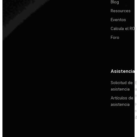
Blog
Resources
Eventos
Calcula el ROI
Foro
Asistencia
Solicitud de
E
asistencia
Artículos de
asistencia
d