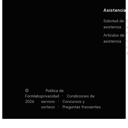
Asistencia
Solicitud de
E
asistencia
Artículos de
asistencia
d
©
Política de
Formlabs
privacidad
·
Condiciones de
2026
servicio
·
Concursos y
sorteos
·
Preguntas frecuentes