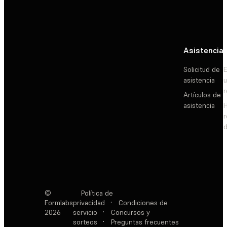
Asistencia
Solicitud de
E
asistencia
Artículos de
asistencia
d
©
Política de
Formlabs
privacidad
·
Condiciones de
2026
servicio
·
Concursos y
sorteos
·
Preguntas frecuentes