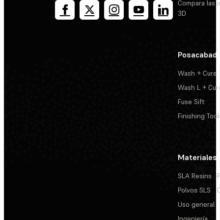
Compara las 
3D
Posacabad
Wash + Cure
Wash L + Cur
Fuse Sift
Finishing Tool
Materiales
SLA Resins
Polvos SLS
Uso general
Ingeniería