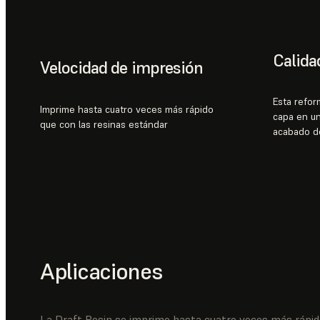
Calida
Velocidad de impresión
Esta refor
Imprime hasta cuatro veces más rápido
capa en un
que con las resinas estándar
acabado de
Aplicaciones
La Draft Resin se imprime hasta cuatro veces más rápido