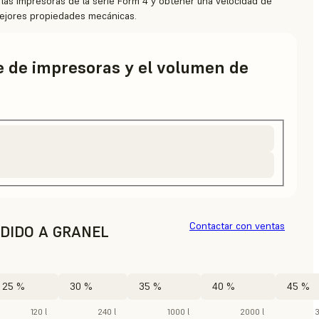
 las impresoras de la serie Form 4 y obtener una velocidad de
ejores propiedades mecánicas.
ie de impresoras y el volumen de
Contactar con ventas
DIDO A GRANEL
25 %
30 %
35 %
40 %
45 %
120 l
240 l
1000 l
2000 l