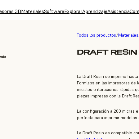
esoras 3D
Materiales
Software
Explorar
Aprendizaje
Asistencia
Con
Todos los productos
/
Materiales
DRAFT RESIN 
ogía
La Draft Resin se imprime hasta
Formlabs en las impresoras de la
iniciales e iteraciones rápidas 
piezas impresas con la Draft Res
La configuración a 200 micras e
perfecta para imprimir modelos 
La Draft Resin es compatible con