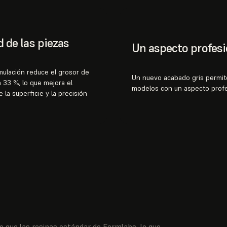
d de las piezas
Un aspecto profesi
mulación reduce el grosor de
Un nuevo acabado gris permit
 33 %, lo que mejora el
modelos con un aspecto profe
 la superficie y la precisión
 que las resinas estándar de Formlabs, lo que