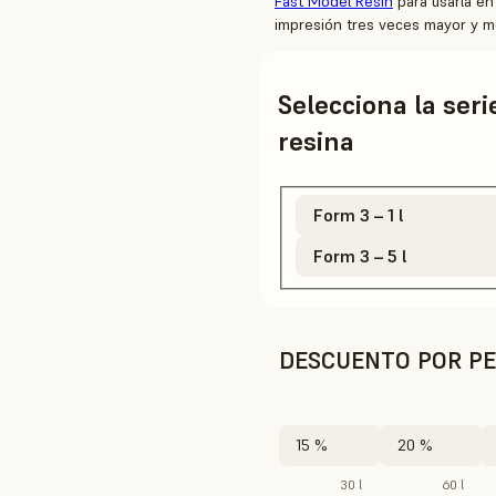
Fast Model Resin
para usarla en
impresión tres veces mayor y m
Selecciona la ser
resina
Form 3 – 1 l
Form 3 – 5 l
DESCUENTO POR PE
15 %
20 %
30 l
60 l