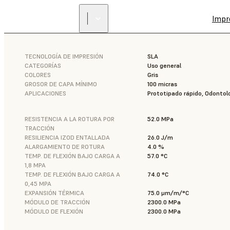
Impr
TECNOLOGÍA DE IMPRESIÓN
SLA
CATEGORÍAS
Uso general
COLORES
Gris
GROSOR DE CAPA MÍNIMO
100 micras
APLICACIONES
Prototipado rápido, Odontol
RESISTENCIA A LA ROTURA POR
52.0 MPa
TRACCIÓN
RESILIENCIA IZOD ENTALLADA
26.0 J/m
ALARGAMIENTO DE ROTURA
4.0 %
TEMP. DE FLEXIÓN BAJO CARGA A
57.0 °C
1,8 MPA
TEMP. DE FLEXIÓN BAJO CARGA A
74.0 °C
0,45 MPA
EXPANSIÓN TÉRMICA
75.0 μm/m/°C
MÓDULO DE TRACCIÓN
2300.0 MPa
MÓDULO DE FLEXIÓN
2300.0 MPa