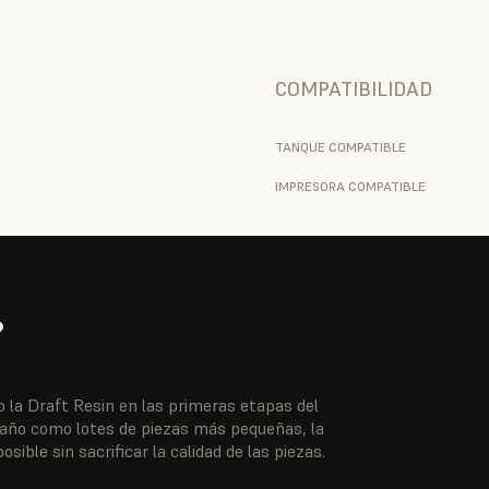
COMPATIBILIDAD
TANQUE COMPATIBLE
IMPRESORA COMPATIBLE
?
la Draft Resin en las primeras etapas del
maño como lotes de piezas más pequeñas, la
ible sin sacrificar la calidad de las piezas.