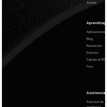
Sonido
Aprendizaj
Aplicaciones
Blog
Resources
Eventos
Calcula el ROI
Foro
Asistencia
Solicitud de
E
asistencia