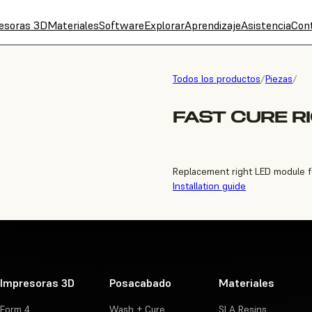
esoras 3D
Materiales
Software
Explorar
Aprendizaje
Asistencia
Con
Todos los productos
/
Piezas
/
FAST CURE R
Replacement right LED module f
Installation guide
Impresoras 3D
Posacabado
Materiales
Form 4
Wash + Cure
SLA Resins