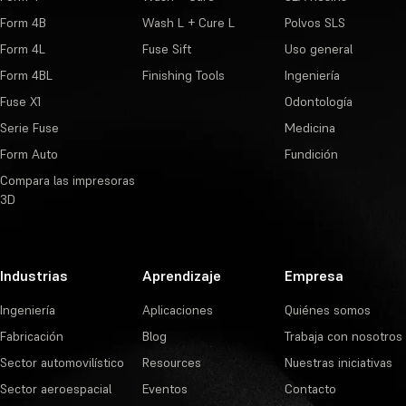
Form 4B
Wash L + Cure L
Polvos SLS
Form 4L
Fuse Sift
Uso general
Form 4BL
Finishing Tools
Ingeniería
Fuse X1
Odontología
Serie Fuse
Medicina
Form Auto
Fundición
Compara las impresoras
3D
Industrias
Aprendizaje
Empresa
Ingeniería
Aplicaciones
Quiénes somos
Fabricación
Blog
Trabaja con nosotros
Sector automovilístico
Resources
Nuestras iniciativas
Sector aeroespacial
Eventos
Contacto