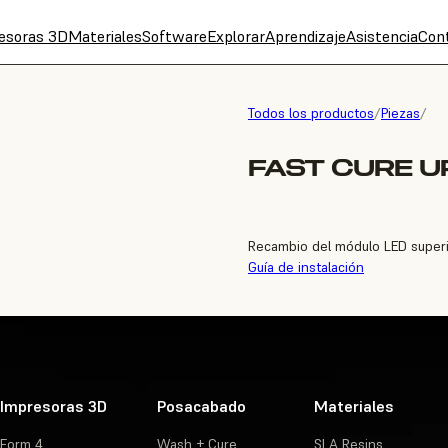
esoras 3D
Materiales
Software
Explorar
Aprendizaje
Asistencia
Con
Todos los productos
/
Piezas
/
FAST CURE U
Recambio del módulo LED superi
Guía de instalación
Impresoras 3D
Posacabado
Materiales
Form 4
Wash + Cure
SLA Resins