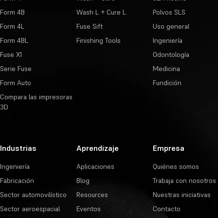
Form 4B
Wash L + Cure L
Polvos SLS
Form 4L
Fuse Sift
Uso general
Form 4BL
Finishing Tools
Ingeniería
Fuse X1
Odontología
Serie Fuse
Medicina
Form Auto
Fundición
Compara las impresoras
3D
Industrias
Aprendizaje
Empresa
Ingeniería
Aplicaciones
Quiénes somos
Fabricación
Blog
Trabaja con nosotros
Sector automovilístico
Resources
Nuestras iniciativas
Sector aeroespacial
Eventos
Contacto