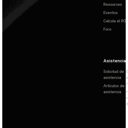
Resources
Eventos
Calcula el ROI
Foro
Asistencia
Solicitud de
E
asistencia
Artículos de
asistencia
d