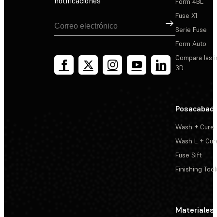
notificaciones
Form 4BL
Fuse X1
Suscribirse
Serie Fuse
Form Auto
Compara las 
3D
Posacabad
Wash + Cure
Wash L + Cur
Fuse Sift
Finishing Tool
Materiales