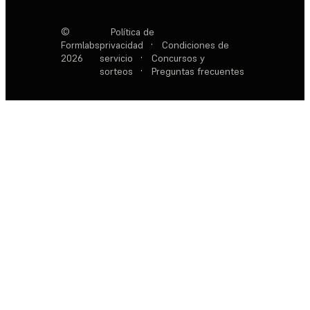
©
Política de
Formlabs
privacidad
·
Condiciones de
2026
servicio
·
Concursos y
sorteos
·
Preguntas frecuentes