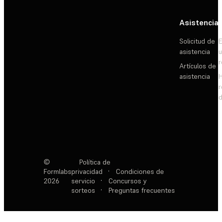
Asistencia
Solicitud de
E
asistencia
Artículos de
asistencia
d
©
Política de
Formlabs
privacidad
·
Condiciones de
2026
servicio
·
Concursos y
sorteos
·
Preguntas frecuentes