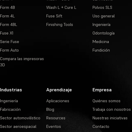
Form 4B
Wash L + Cure L
Polvos SLS
Form 4L
Fuse Sift
Uso general
Form 4BL
Finishing Tools
Ingeniería
Fuse X1
Odontología
Serie Fuse
Medicina
Form Auto
Fundición
Compara las impresoras
3D
Industrias
Aprendizaje
Empresa
Ingeniería
Aplicaciones
Quiénes somos
Fabricación
Blog
Trabaja con nosotros
Sector automovilístico
Resources
Nuestras iniciativas
Sector aeroespacial
Eventos
Contacto