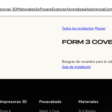
esoras 3D
Materiales
Software
Explorar
Aprendizaje
Asistencia
Con
Todos los productos
/
Piezas
/
FORM 3 COVE
Bisagras de recambio para la cu
Guía de instalación
Impresoras 3D
Posacabado
Materiales
Form 4
Wash + Cure
SLA Resins