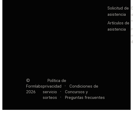
Solicitud de
E
asistencia
Artículos de
asistencia
d
©
Política de
Formlabs
privacidad
·
Condiciones de
2026
servicio
·
Concursos y
sorteos
·
Preguntas frecuentes