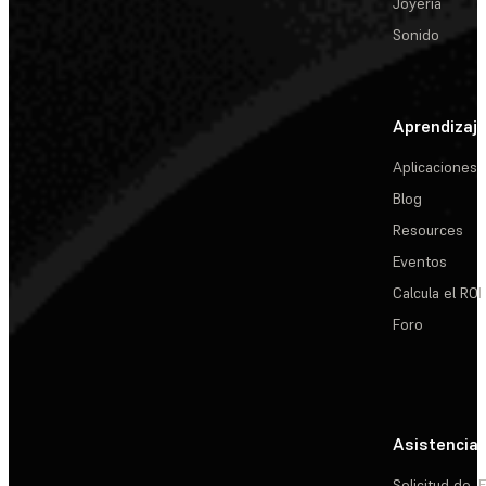
Joyería
Sonido
Aprendizaj
Aplicaciones
Blog
Resources
Eventos
Calcula el ROI
Foro
Asistencia
Solicitud de
E