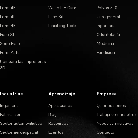
Form 4B
Wash L + Cure L
Polvos SLS
Form 4L
Fuse Sift
Uso general
Form 4BL
Finishing Tools
Ingeniería
Fuse X1
Odontología
Serie Fuse
Medicina
Form Auto
Fundición
Compara las impresoras
3D
Industrias
Aprendizaje
Empresa
Ingeniería
Aplicaciones
Quiénes somos
Fabricación
Blog
Trabaja con nosotros
Sector automovilístico
Resources
Nuestras iniciativas
Sector aeroespacial
Eventos
Contacto