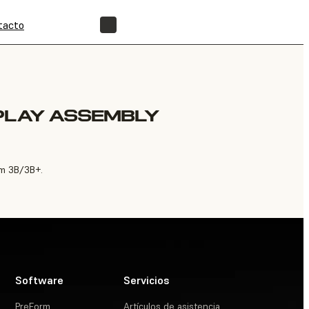
tacto
ENCUENTRA UN REVENDEDOR
PLAY ASSEMBLY
rm 3B/3B+.
Software
Servicios
PreForm
Artículos de asistencia