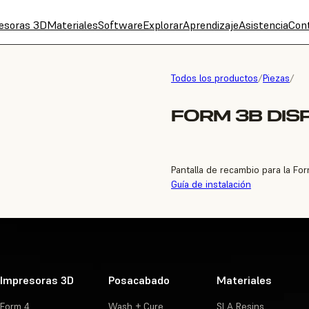
esoras 3D
Materiales
Software
Explorar
Aprendizaje
Asistencia
Con
Todos los productos
/
Piezas
/
FORM 3B DIS
Pantalla de recambio para la Fo
Guía de instalación
Impresoras 3D
Posacabado
Materiales
Form 4
Wash + Cure
SLA Resins