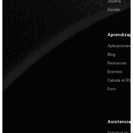
Joyería
Sonido
Aprendizaj
Aplicaciones
Blog
Resources
Eventos
Calcula el ROI
Foro
Asistencia
Solicitud de
E