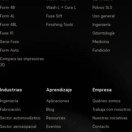
Form 4B
Wash L + Cure L
Polvos SLS
Form 4L
Fuse Sift
Uso general
Form 4BL
Finishing Tools
Ingeniería
Fuse X1
Odontología
Serie Fuse
Medicina
Form Auto
Fundición
Compara las impresoras
3D
Industrias
Aprendizaje
Empresa
Ingeniería
Aplicaciones
Quiénes somos
Fabricación
Blog
Trabaja con nosotros
Sector automovilístico
Resources
Nuestras iniciativas
Sector aeroespacial
Eventos
Contacto