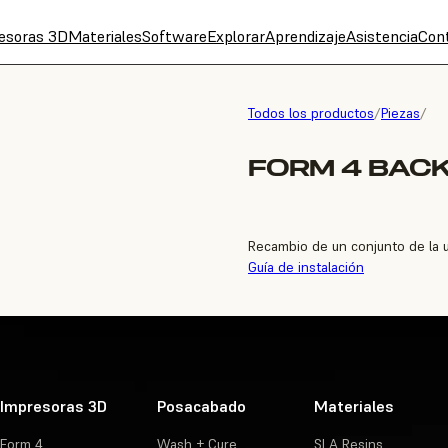
esoras 3D
Materiales
Software
Explorar
Aprendizaje
Asistencia
Con
Todos los productos
/
Piezas
/
FORM 4 BACKL
Recambio de un conjunto de la u
Guía de instalación
Impresoras 3D
Posacabado
Materiales
Form 4
Wash + Cure
SLA Resins