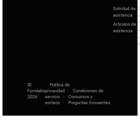
Solicitud de
E
asistencia
Artículos de
asistencia
d
©
Política de
Formlabs
privacidad
·
Condiciones de
2026
servicio
·
Concursos y
sorteos
·
Preguntas frecuentes