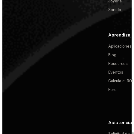
Joyería
Sonido
Aprendizaj
Aplicaciones
Blog
Resources
Eventos
Calcula el ROI
Foro
Asistencia
Solicitud de
E