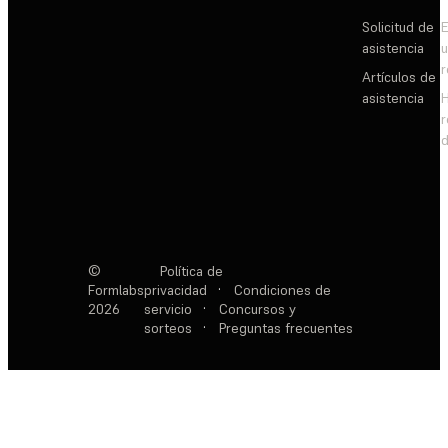
Solicitud de
E
asistencia
Artículos de
asistencia
d
©
Política de
Formlabs
privacidad
·
Condiciones de
2026
servicio
·
Concursos y
sorteos
·
Preguntas frecuentes