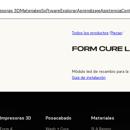
esoras 3D
Materiales
Software
Explorar
Aprendizaje
Asistencia
Con
Todos los productos
/
Piezas
/
FORM CURE L
Módulo led de recambio para la 
Guía de instalación
Impresoras 3D
Posacabado
Materiales
Form 4
Wash + Cure
SLA Resins