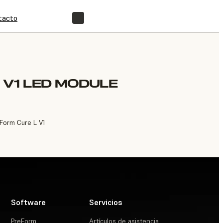
tacto
ENCUENTRA UN REVENDEDOR
 V1 LED MODULE
Form Cure L V1
Software
Servicios
PreForm
Artículos de asistencia