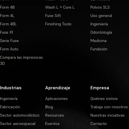
Form 4B
Wash L + Cure L
Polvos SLS
Form 4L
Fuse Sift
Uso general
Form 4BL
Finishing Tools
Ingeniería
Fuse X1
Odontología
Serie Fuse
Medicina
Form Auto
Fundición
Compara las impresoras
3D
Industrias
Aprendizaje
Empresa
Ingeniería
Aplicaciones
Quiénes somos
Fabricación
Blog
Trabaja con nosotros
Sector automovilístico
Resources
Nuestras iniciativas
Sector aeroespacial
Eventos
Contacto