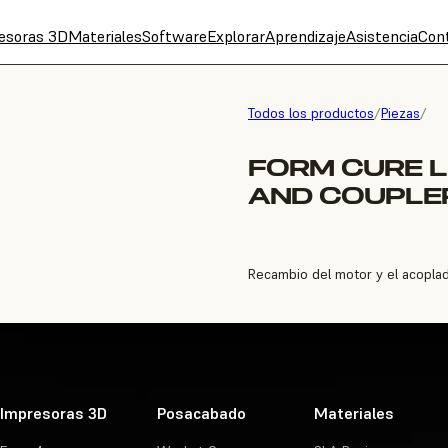
esoras 3D
Materiales
Software
Explorar
Aprendizaje
Asistencia
Con
Todos los productos
/
Piezas
/
FORM CURE 
AND COUPLE
Recambio del motor y el acoplado
Impresoras 3D
Posacabado
Materiales