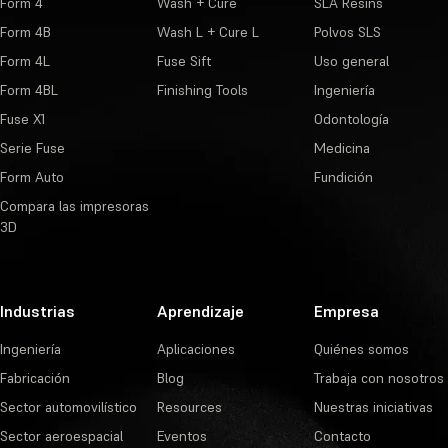
Form 4
Wash + Cure
SLA Resins
Form 4B
Wash L + Cure L
Polvos SLS
Form 4L
Fuse Sift
Uso general
Form 4BL
Finishing Tools
Ingeniería
Fuse X1
Odontología
Serie Fuse
Medicina
Form Auto
Fundición
Compara las impresoras
3D
Industrias
Aprendizaje
Empresa
Ingeniería
Aplicaciones
Quiénes somos
Fabricación
Blog
Trabaja con nosotros
Sector automovilístico
Resources
Nuestras iniciativas
Sector aeroespacial
Eventos
Contacto