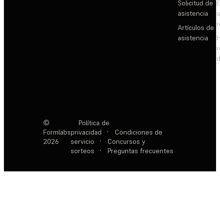
Solicitud de
E
asistencia
Artículos de
asistencia
d
©
Política de
Formlabs
privacidad
·
Condiciones de
2026
servicio
·
Concursos y
sorteos
·
Preguntas frecuentes