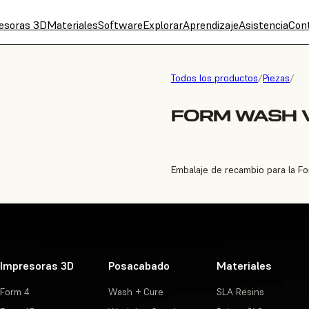
esoras 3D
Materiales
Software
Explorar
Aprendizaje
Asistencia
Con
Todos los productos
/
Piezas
/
FORM WASH 
Embalaje de recambio para la F
Impresoras 3D
Posacabado
Materiales
Form 4
Wash + Cure
SLA Resins