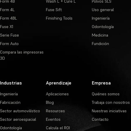
Form 4B
Wash L + Cure L
Polvos SLS
Form 4L
Fuse Sift
Uso general
Form 4BL
Finishing Tools
Ingeniería
Fuse X1
Odontología
Serie Fuse
Medicina
Form Auto
Fundición
Compara las impresoras
3D
Industrias
Aprendizaje
Empresa
Ingeniería
Aplicaciones
Quiénes somos
Fabricación
Blog
Trabaja con nosotros
Sector automovilístico
Resources
Nuestras iniciativas
Sector aeroespacial
Eventos
Contacto
Odontología
Calcula el ROI