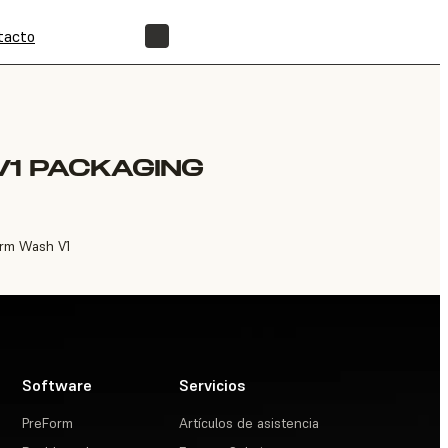
tacto
ENCUENTRA UN REVENDEDOR
V1 PACKAGING
orm Wash V1
Software
Servicios
PreForm
Artículos de asistencia