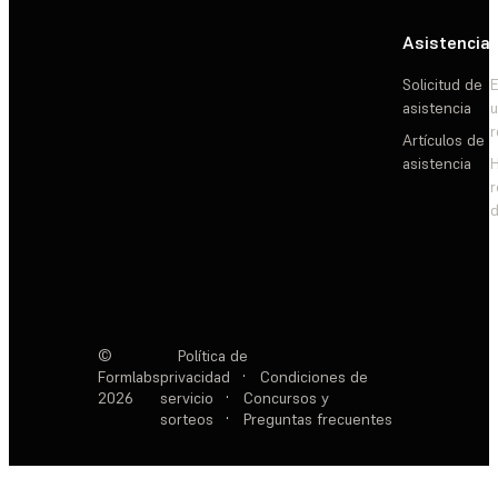
Asistencia
Solicitud de
E
asistencia
Artículos de
asistencia
d
©
Política de
Formlabs
privacidad
·
Condiciones de
2026
servicio
·
Concursos y
sorteos
·
Preguntas frecuentes