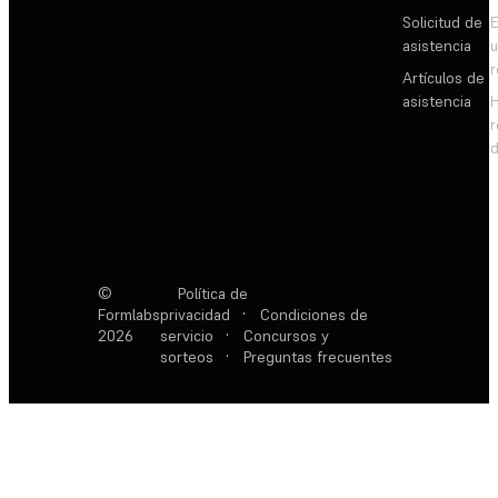
Solicitud de
E
asistencia
Artículos de
asistencia
d
©
Política de
Formlabs
privacidad
·
Condiciones de
2026
servicio
·
Concursos y
sorteos
·
Preguntas frecuentes