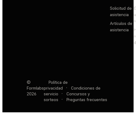
Solicitud de
E
asistencia
Artículos de
asistencia
d
©
Política de
Formlabs
privacidad
·
Condiciones de
2026
servicio
·
Concursos y
sorteos
·
Preguntas frecuentes