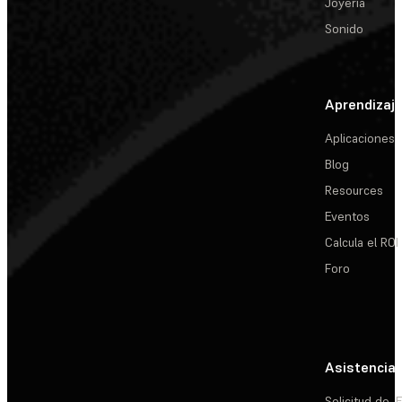
Joyería
Sonido
Aprendizaj
Aplicaciones
Blog
Resources
Eventos
Calcula el ROI
Foro
Asistencia
Solicitud de
E