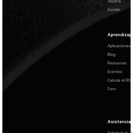
Joyería
Sonido
Aprendizaj
Aplicaciones
Blog
Resources
Eventos
Calcula el ROI
Foro
Asistencia
Solicitud de
E