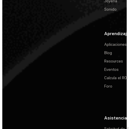
Joyería
Sonido
Aprendizaj
Aplicaciones
Blog
Resources
Eventos
Calcula el ROI
Foro
Asistencia
Solicitud de
E