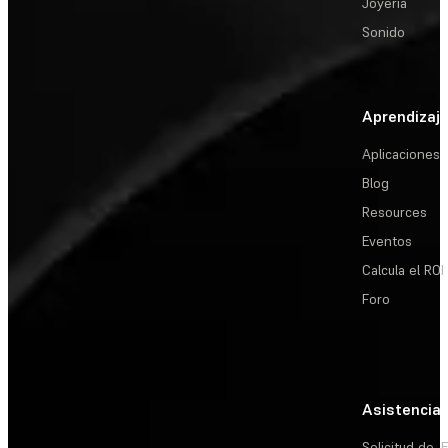
Joyería
Sonido
Aprendizaj
Aplicaciones
Blog
Resources
Eventos
Calcula el ROI
Foro
Asistencia
Solicitud de
E