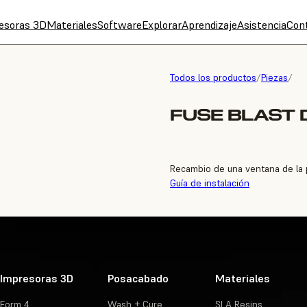
esoras 3D
Materiales
Software
Explorar
Aprendizaje
Asistencia
Con
Todos los productos
/
Piezas
/
FUSE BLAST
Recambio de una ventana de la p
Guía de instalación
Impresoras 3D
Posacabado
Materiales
Form 4
Wash + Cure
SLA Resins