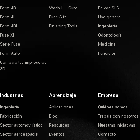
Form 4B
Wash L + Cure L
Polvos SLS
Form 4L
Fuse Sift
Uso general
Form 4BL
Finishing Tools
Ingeniería
Fuse X1
Odontología
Serie Fuse
Medicina
Form Auto
Fundición
Compara las impresoras
3D
Industrias
Aprendizaje
Empresa
Ingeniería
Aplicaciones
Quiénes somos
Fabricación
Blog
Trabaja con nosotros
Sector automovilístico
Resources
Nuestras iniciativas
Sector aeroespacial
Eventos
Contacto