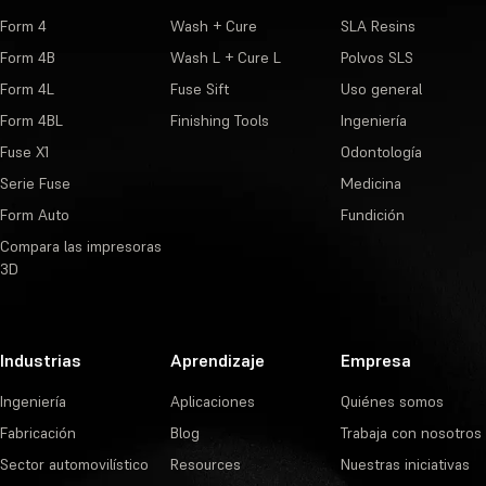
Form 4
Wash + Cure
SLA Resins
Form 4B
Wash L + Cure L
Polvos SLS
Form 4L
Fuse Sift
Uso general
Form 4BL
Finishing Tools
Ingeniería
Fuse X1
Odontología
Serie Fuse
Medicina
Form Auto
Fundición
Compara las impresoras
3D
Industrias
Aprendizaje
Empresa
Ingeniería
Aplicaciones
Quiénes somos
Fabricación
Blog
Trabaja con nosotros
Sector automovilístico
Resources
Nuestras iniciativas