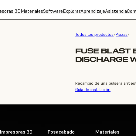
esoras 3D
Materiales
Software
Explorar
Aprendizaje
Asistencia
Con
Todos los productos
/
Piezas
/
FUSE BLAST 
DISCHARGE 
Recambio de una pulsera antiestá
Guía de instalación
Impresoras 3D
Posacabado
Materiales