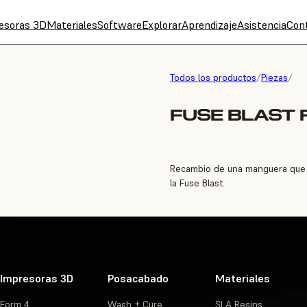
esoras 3D
Materiales
Software
Explorar
Aprendizaje
Asistencia
Con
Todos los productos
/
Piezas
/
FUSE BLAST 
Recambio de una manguera que con
la Fuse Blast.
Impresoras 3D
Posacabado
Materiales
Form 4
Wash + Cure
SLA Resins