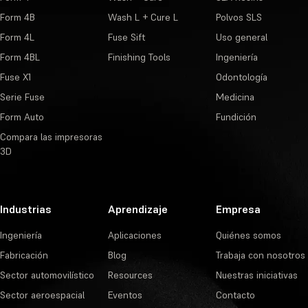
Form 4B
Wash L + Cure L
Polvos SLS
Form 4L
Fuse Sift
Uso general
Form 4BL
Finishing Tools
Ingeniería
Fuse X1
Odontología
Serie Fuse
Medicina
Form Auto
Fundición
Compara las impresoras
3D
Industrias
Aprendizaje
Empresa
Ingeniería
Aplicaciones
Quiénes somos
Fabricación
Blog
Trabaja con nosotros
Sector automovilístico
Resources
Nuestras iniciativas
Sector aeroespacial
Eventos
Contacto