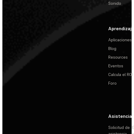
Sonido
Aprendizaj
Aplicaciones
Blog
Resources
Eventos
Calcula el ROI
Foro
Asistencia
Solicitud de
E
asistencia