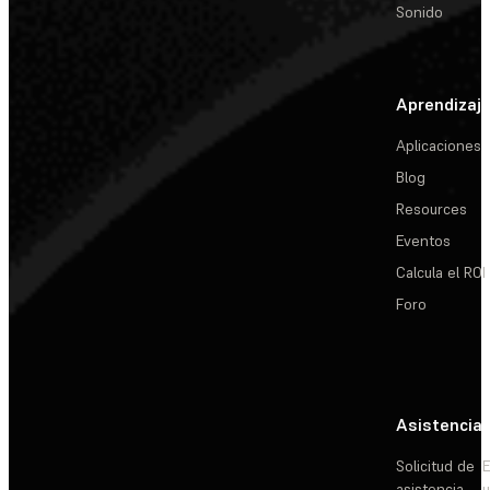
Sonido
Aprendizaj
Aplicaciones
Blog
Resources
Eventos
Calcula el ROI
Foro
Asistencia
Solicitud de
E
asistencia