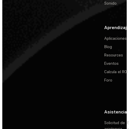
Sonido
Aprendizaj
Aplicaciones
Blog
Resources
Eventos
Calcula el ROI
Foro
Asistencia
Solicitud de
E
asistencia