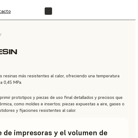
tacto
ENCUENTRA UN REVENDEDOR
/
ESIN
s resinas más resistentes al calor, ofreciendo una temperatura
 a 0,45 MPa.
primir prototipos y piezas de uso final detallados y precisos que
térmica, como moldes e insertos; piezas expuestas a aire, gases o
tidores y fijaciones resistentes al calor.
ie de impresoras y el volumen de