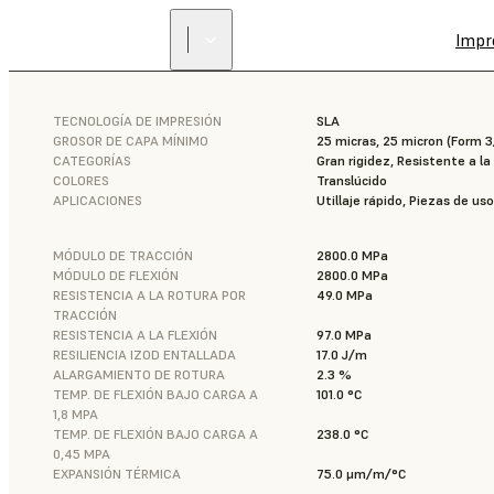
Impr
TECNOLOGÍA DE IMPRESIÓN
SLA
GROSOR DE CAPA MÍNIMO
25 micras, 25 micron (Form 
CATEGORÍAS
Gran rigidez, Resistente a l
COLORES
Translúcido
APLICACIONES
Utillaje rápido, Piezas de uso
MÓDULO DE TRACCIÓN
2800.0 MPa
MÓDULO DE FLEXIÓN
2800.0 MPa
RESISTENCIA A LA ROTURA POR
49.0 MPa
TRACCIÓN
RESISTENCIA A LA FLEXIÓN
97.0 MPa
RESILIENCIA IZOD ENTALLADA
17.0 J/m
ALARGAMIENTO DE ROTURA
2.3 %
TEMP. DE FLEXIÓN BAJO CARGA A
101.0 °C
1,8 MPA
TEMP. DE FLEXIÓN BAJO CARGA A
238.0 °C
0,45 MPA
EXPANSIÓN TÉRMICA
75.0 μm/m/°C