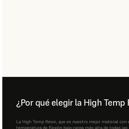
¿Por qué elegir la High Temp 
La High Temp Resin, que es nuestro mejor material con e
temperatura de flexión bajo carga más alta de todas las