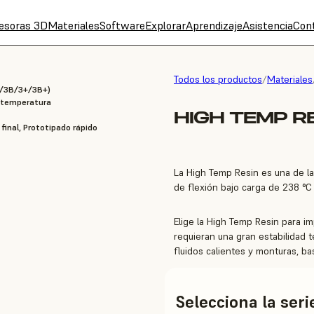
esoras 3D
Materiales
Software
Explorar
Aprendizaje
Asistencia
Con
Todos los productos
/
Materiales
3/3B/3+/3B+)
a temperatura
HIGH TEMP R
 final, Prototipado rápido
La High Temp Resin es una de la
de flexión bajo carga de 238 °C
Elige la High Temp Resin para im
requieran una gran estabilidad 
fluidos calientes y monturas, bas
Selecciona la ser