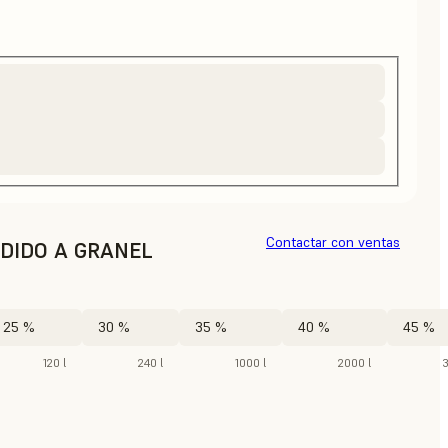
Contactar con ventas
DIDO A GRANEL
25 %
30 %
35 %
40 %
45 %
120 l
240 l
1000 l
2000 l