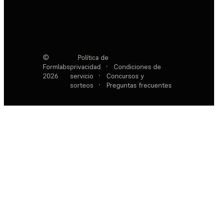
©
Política de
Formlabs
privacidad
·
Condiciones de
2026
servicio
·
Concursos y
sorteos
·
Preguntas frecuentes