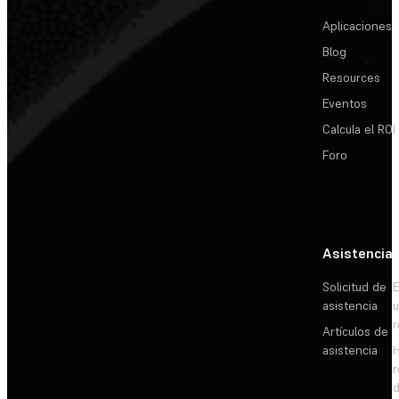
Aplicaciones
Blog
Resources
Eventos
Calcula el ROI
Foro
Asistencia
Solicitud de
E
asistencia
Artículos de
asistencia
d