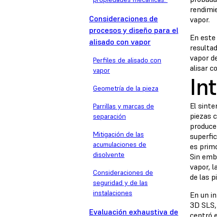
rendimi
Consideraciones de
vapor.
procesos y diseño para el
En este 
alisado con vapor
resulta
vapor d
Perfiles de alisado con
alisar c
vapor
In
Geometría de la pieza
El sinte
Parrillas y marcas de
piezas 
separación
produce
Mitigación de las
superfic
acumulaciones de
es primo
disolvente
Sin emb
vapor, l
Consideraciones de
de las p
seguridad y de las
instalaciones
En un i
3D SLS,
Evaluación exhaustiva de
centró 