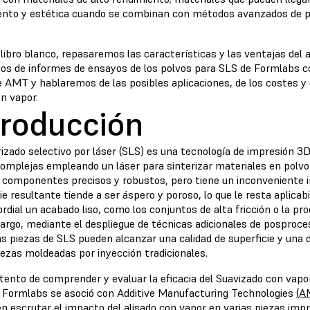
ento y estética cuando se combinan con métodos avanzados de p
libro blanco, repasaremos las características y las ventajas del 
dos de informes de ensayos de los polvos para SLS de Formlabs co
e AMT y hablaremos de las posibles aplicaciones, de los costes 
on vapor.
troducción
rizado selectivo por láser (SLS) es una tecnología de impresión 3D
complejas empleando un láser para sinterizar materiales en polvo
 componentes precisos y robustos, pero tiene un inconveniente i
ie resultante tiende a ser áspero y poroso, lo que le resta aplicab
rdial un acabado liso, como los conjuntos de alta fricción o la pro
argo, mediante el despliegue de técnicas adicionales de posproce
as piezas de SLS pueden alcanzar una calidad de superficie y una 
iezas moldeadas por inyección tradicionales.
ntento de comprender y evaluar la eficacia del Suavizado con va
 Formlabs se asoció con Additive Manufacturing Technologies
(A
en escrutar el impacto del alisado con vapor en varias piezas im