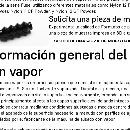
de la
serie Fuse
, utilizando diferentes materiales como
Nylon 12 
wder
,
Nylon 11 CF Powder
, y
Nylon 12 GF Powder
.
Solicita una pieza de m
Experimenta la calidad de Formlabs de 
una pieza de muestra impresa en 3D a tu 
SOLICITA UNA PIEZA DE MUESTR
formación general del 
n vapor
do con vapor es un proceso químico que consiste en exponer la su
ediante SLS a un disolvente vaporizado. Durante el proceso, una 
te vaporizado derrite la superficie selectivamente, creando una su
principalmente afecta a las capas superficiales, dejando intacto 
sado se controla mediante condiciones ajustadas a medida dentro 
el acabado de la superficie necesario, a menudo con perfiles de 
lados por el fabricante de la máquina de alisado con vapor.
ión del disolvente usado para este proceso depende en gran medida