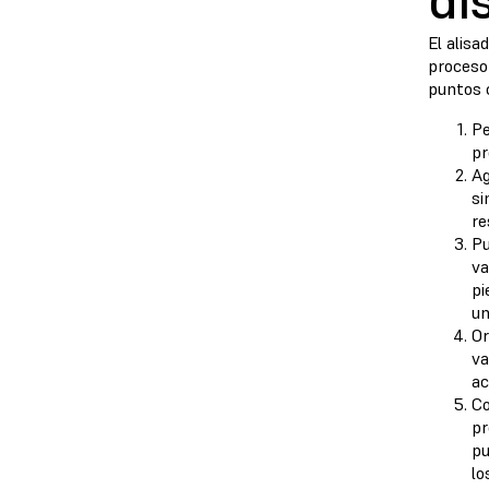
di
El alisa
proceso 
puntos 
Pe
pr
Ag
si
re
Pu
va
pi
un
Or
va
ac
Co
pr
pu
lo