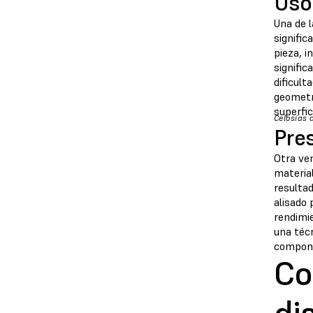
Uso 
Una de l
signific
pieza, i
signifi
dificult
geometrí
superfic
Celosías 
Pre
Otra ve
materia
resultad
alisado 
rendimie
una téc
compone
Co