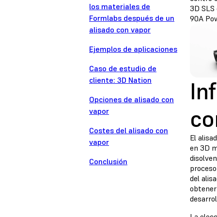
los materiales de
3D SLS 
Formlabs después de un
90A Po
alisado con vapor
Ejemplos de aplicaciones
Caso de estudio de
cliente: 3D Nation
In
Opciones de alisado con
co
vapor
Costes del alisado con
El alisa
vapor
en 3D m
disolven
Conclusión
proceso 
del ali
obtener 
desarrol
La elecc