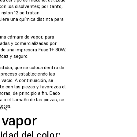
on los disolventes; por tanto,
l nylon 12 se tratan
iere una química distinta para
 una cámara de vapor, para
cadas y comercializadas por
de una impresora Fuse 1+ 30W.
icaz y seguro.
tidor, que se coloca dentro de
 proceso estableciendo las
 vacío. A continuación, se
e con las piezas y favorezca el
oras, de principio a fin. Dado
 o el tamaño de las piezas, se
lotes.
cha).
 vapor
idad del color: