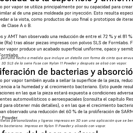
do por vapor se utiliza principalmente por su capacidad para cre
similar al de una pieza moldeada por inyección. Esto resulta espec
edar a la vista, como productos de uso final o prototipos de itera
 de Clase A o B.
s y AMT han observado una reducción de entre el 72 % y el 81 % 
ie (Ra) tras alisar piezas impresas con polvos SLS de Formlabs. 
por vapor produce un acabado superficial uniforme, opaco y semib
Formlabs.
 perfume hecho a medida que incluye un detalle con forma de cinta que envuel
 3D SLS de la serie Fuse con Nylon 11 Powder y después se alisó con vapor.
liferación de bacterias y absorc
do por vapor también ayuda a sellar la superficie de la pieza, red
tencia a la humedad y al crecimiento bacteriano. Esto puede resu
aciones en las que la pieza estará expuesta a condiciones advers
ntes automovilísticos o aeroespaciales (consulta el capítulo Re
 para obtener más detalles), o en las que el crecimiento bacter
an observado una reducción del 60 % de la proliferación de SARM
2 Powder.
illeras personalizadas y ligeras impresas en 3D son una aplicación que se ben
to bacteriano. Impreso en Nylon 11 Powder y alisado con vapor.