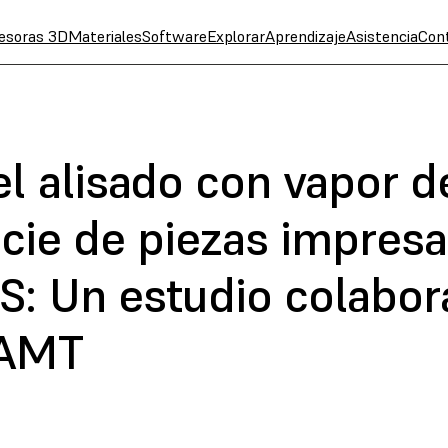
esoras 3D
Materiales
Software
Explorar
Aprendizaje
Asistencia
Con
l alisado con vapor de
icie de piezas impres
S: Un estudio colabor
 AMT