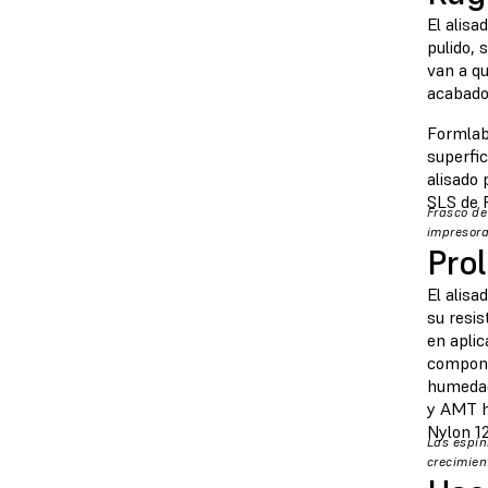
El alisa
pulido, 
van a qu
acabado
Formlab
superfic
alisado 
SLS de 
Frasco de
impresora
Pro
El alisa
su resis
en aplic
compone
humedad
y AMT h
Nylon 1
Las espin
crecimien