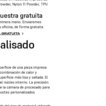
Powder
,
Nylon 11 Powder
,
TPU
uestra gratuita
primera mano. Enviaremos
oficina, de forma gratuita.
A GRATUITA
alisado
perficie de una pieza impresa
combinación de calor y
perficie más lisa y sellada. El
el núcleo interno. La precisión
de la cámara de procesado para
ajustes personalizados
 del tipo de material utilizado