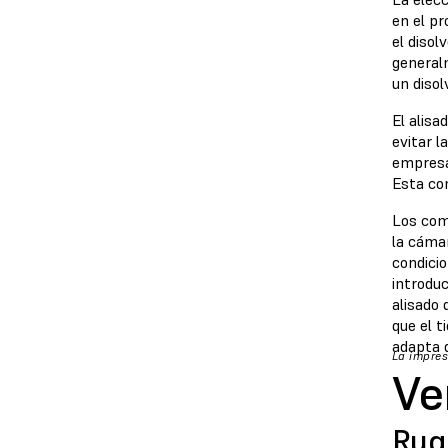
en el pr
el disol
generalm
un disol
El alisa
evitar l
empresa
Esta con
Los com
la cámar
condicio
introdu
alisado 
que el 
adapta 
La impres
Ve
Rugo