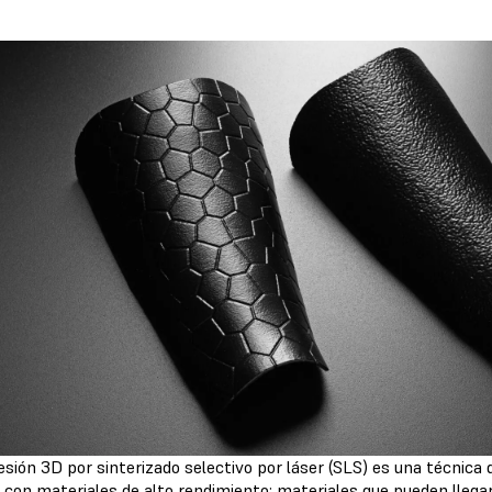
sión 3D por sinterizado selectivo por láser (SLS) es una técnica d
con materiales de alto rendimiento; materiales que pueden llegar