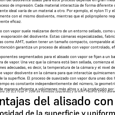
oceso de impresión. Cada material interactúa de forma diferente c
vente ideal varía de un material a otro. Por ejemplo, el nylon 11 y e
ente con el mismo disolvente, mientras que el polipropileno requ
vente eficaz.
do con vapor suele realizarse dentro de un entorno sellado, como
a evaporación del disolvente. Estas cámaras especializadas, fabri
s como AMT, suelen tener un tamaño compacto, comparable al 
tención garantiza un proceso de alisado con vapor controlado, ef
ponentes segmentados para el alisado con vapor se fijan a un bas
a de vapor. Una vez que la cámara está bien sellada, comienza el
nes adecuadas, es decir, la temperatura de la cámara y el nivel de
ce vapor disolvente en la cámara para que interactúe químicament
de la superficie. El proceso de suavizado con vapor dura unas dos h
tiempo es constante independientemente del número, la geometría
de manera eficiente a volúmenes más altos y a la producción por 
ora 3D SLS Fuse 1+ 30W de Formlabs (izquierda) y la AMT PostPro SF100 (dere
ntajas del alisado con
sidad de la superficie y uniform