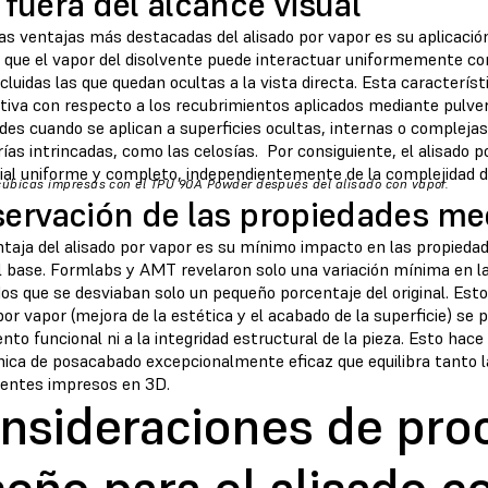
fuera del alcance visual
as ventajas más destacadas del alisado por vapor es su aplicación "
a que el vapor del disolvente puede interactuar uniformemente con
ncluidas las que quedan ocultas a la vista directa. Esta caracterí
cativa con respecto a los recubrimientos aplicados mediante pulv
ades cuando se aplican a superficies ocultas, internas o compleja
as intrincadas, como las celosías. Por consiguiente, el alisado 
ial uniforme y completo, independientemente de la complejidad de
cúbicas impresas con el TPU 90A Powder después del alisado con vapor.
servación de las propiedades me
ntaja del alisado por vapor es su mínimo impacto en las propieda
l base. Formlabs y AMT revelaron solo una variación mínima en l
os que se desviaban solo un pequeño porcentaje del original. Esto
por vapor (mejora de la estética y el acabado de la superficie) se 
nto funcional ni a la integridad estructural de la pieza. Esto hace
nica de posacabado excepcionalmente eficaz que equilibra tanto l
ntes impresos en 3D.
nsideraciones de pro