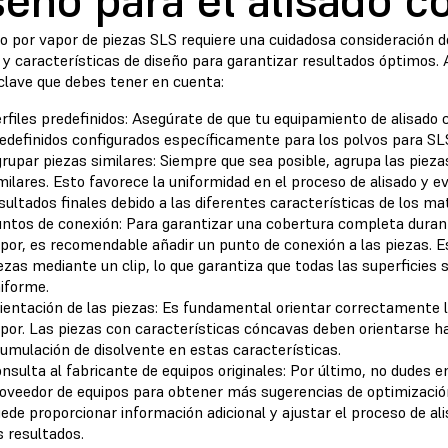
seño para el alisado c
do por vapor de piezas SLS requiere una cuidadosa consideración 
y características de diseño para garantizar resultados óptimos. A
clave que debes tener en cuenta:
rfiles predefinidos: Asegúrate de que tu equipamiento de alisado 
edefinidos configurados específicamente para los polvos para SL
rupar piezas similares: Siempre que sea posible, agrupa las piez
milares. Esto favorece la uniformidad en el proceso de alisado y ev
sultados finales debido a las diferentes características de los mat
ntos de conexión: Para garantizar una cobertura completa durant
por, es recomendable añadir un punto de conexión a las piezas. Es
ezas mediante un clip, lo que garantiza que todas las superficies
iforme.
ientación de las piezas: Es fundamental orientar correctamente 
por. Las piezas con características cóncavas deben orientarse hac
umulación de disolvente en estas características.
nsulta al fabricante de equipos originales: Por último, no dudes 
oveedor de equipos para obtener más sugerencias de optimizaci
ede proporcionar información adicional y ajustar el proceso de a
s resultados.