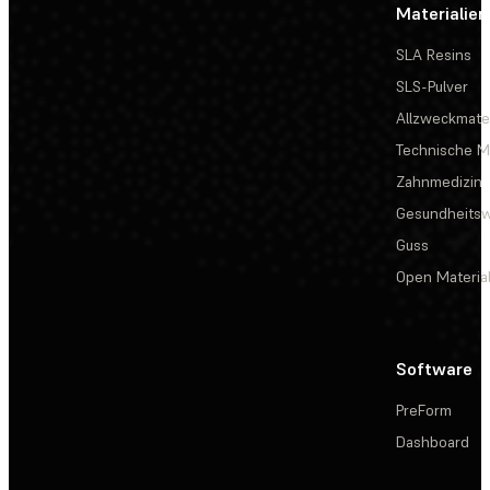
Materialien
SLA Resins
SLS-Pulver
Allzweckmater
Technische Ma
Zahnmedizin
Gesundheits
Guss
Open Materia
Software
PreForm
Dashboard