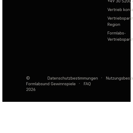
+49 30 5200
Vertrieb kont
Vertriebspartn
Region
Formlabs-
Vertriebspar
©
Datenschutzbestimmungen
·
Nutzungsbest
Formlabs
und Gewinnspiele
·
FAQ
2026