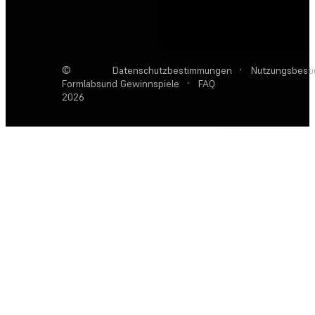
©
Datenschutzbestimmungen
·
Nutzungsbest
Formlabs
und Gewinnspiele
·
FAQ
2026