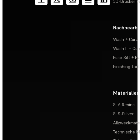
3D-Drucker v
Nachbearbe
Wash + Cure
Wash L + Cur
Fuse Sift + Fu
Finishing Tool
Materialien
SLA Resins
SLS-Pulver
Allzweckmater
Technische Ma