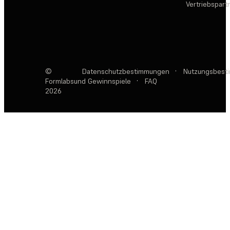
Vertriebspar
©
Datenschutzbestimmungen
·
Nutzungsbest
Formlabs
und Gewinnspiele
·
FAQ
2026