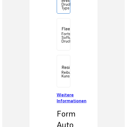
Ihres 3D-
Druckers des
Typs Form 3/3+
Fleet Control
Fortschrittliche
Software zur
Druckerverwaltung
Resin Pumping System
Reibungslose
Kunstharzzufuhr
Weitere
Informationen
Form
Auto