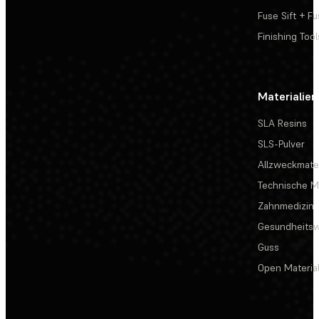
Fuse Sift + Fu
Finishing Tool
Materialien
SLA Resins
SLS-Pulver
Allzweckmater
Technische Ma
Zahnmedizin
Gesundheits
Guss
Open Materia