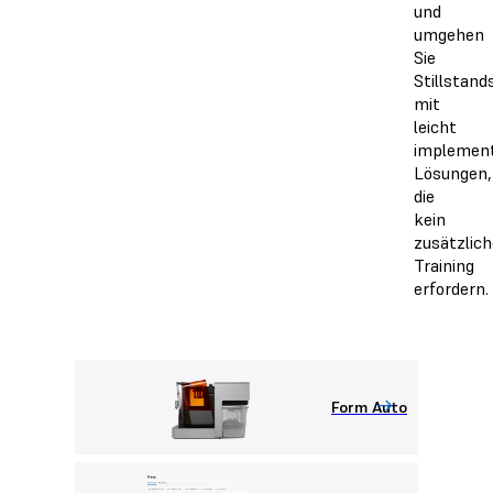
und
umgehen
Sie
Stillstand
mit
leicht
implement
Lösungen,
die
kein
zusätzlic
Training
erfordern.
Form Auto