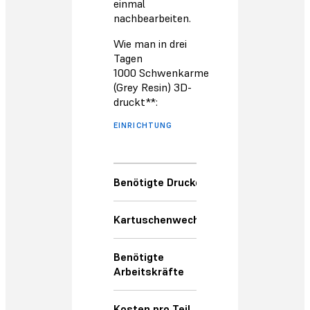
einmal
nachbearbeiten.
Wie man in drei
Tagen
1000 Schwenkarme
(Grey Resin) 3D-
druckt**:
EINRICHTUNG
MIT DEM
AUTOMATISIERTEN
ECOSYSTEM
Benötigte Drucker
10
Kartuschenwechsel
2
Benötigte
1
Arbeitskräfte
Kosten pro Teil
1,73 €