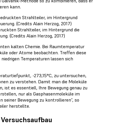
nd Galvanik-Methode so zu kombinieren, dass er
eren kann.
ckten Strahlteiler, im Hintergrund die
ng. (Credits Alain Herzog, 2017)
nannten kalten Chemie. Bei Raumtemperatur
üle oder Atome beobachten. Treffen diese
s niedrigen Temperaturen lassen sich
raturtiefpunkt, -273,15°C, zu untersuchen,
onen zu verstehen. Damit man die Moleküle
, ist es essentiell, Ihre Bewegung genau zu
orstellen, nur als Gasphasenmoleküle im
n seiner Bewegung zu kontrollieren”, so
ler herstellte.
r Versuchsaufbau