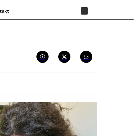
takt
SHOP