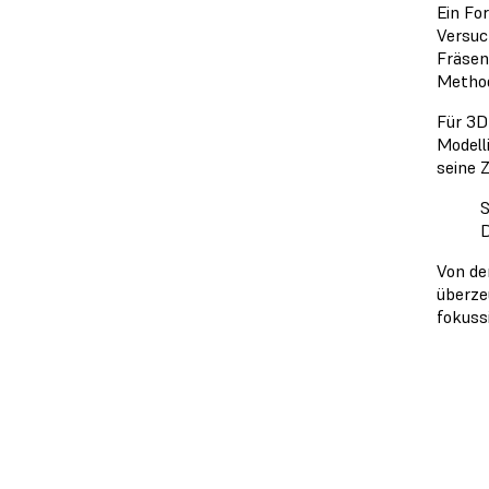
Ein Fo
Versuc
Fräsen
Method
Für 3D
Modell
seine 
S
D
Von d
überzeu
fokuss