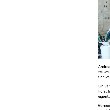
Andrea
teilwe
Schwei
Ein Ve
Forsch
eigent
Gemein