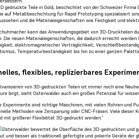
D gedruckte Teile in Gold, beschichtet von der Schweizer Firma G
ie auf Metallbeschichtung für Rapid Prototyping spezialisiert si
ussehen und die Materialeigenschaften wie Festigkeit und elektr
chuhmacher kann das Anwendungsgebiet von 3D-Druckteilen du
. Die neuen Materialeigenschaften, die dadurch erreicht werden 
higkeit, elektromagnetischer Verträglichkeit, Verschleißbeständi
ismus, Temperaturbeständigkeit bis hin zu einer ganzen Palette
.
elles, flexibles, replizierbares Experime
lvanisieren von 3D-gedruckten Teilen ist immer noch eine Neuheit
eure birgt, sieht Osterwalder auch ein großes Potenzial für wis
e Experimente sind richtige Maschinen, mit vielen Rohren und P
ionelle Methoden wie Zerspanung oder CNC-Fräsen. Viele dieser 
nd mit größerer Flexibilität 3D-gedruckt werden.”