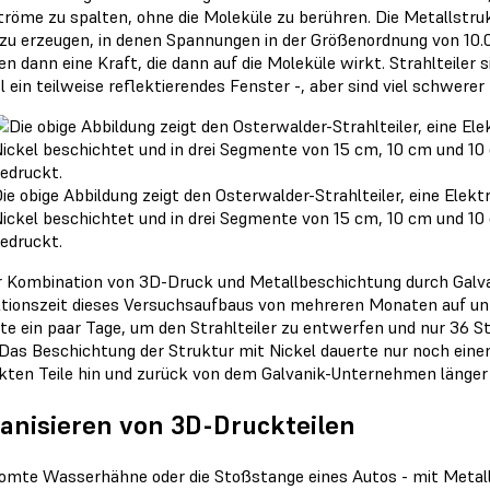
tröme zu spalten, ohne die Moleküle zu berühren. Die Metallstru
 zu erzeugen, in denen Spannungen in der Größenordnung von 10.0
n dann eine Kraft, die dann auf die Moleküle wirkt. Strahlteiler 
l ein teilweise reflektierendes Fenster -, aber sind viel schwerer
ie obige Abbildung zeigt den Osterwalder-Strahlteiler, eine Ele
ickel beschichtet und in drei Segmente von 15 cm, 10 cm und 10
edruckt.
r Kombination von 3D-Druck und Metallbeschichtung durch Galva
tionszeit dieses Versuchsaufbaus von mehreren Monaten auf unt
te ein paar Tage, um den Strahlteiler zu entwerfen und nur 36 
 Das Beschichtung der Struktur mit Nickel dauerte nur noch ein
kten Teile hin und zurück von dem Galvanik-Unternehmen länger a
anisieren von 3D-Druckteilen
omte Wasserhähne oder die Stoßstange eines Autos - mit Metall b