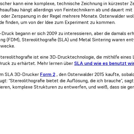
rscher kann eine komplexe, technische Zeichnung in kürzester Zei
hsaufbau hängt allerdings von Feintechnikern ab und dauert mit
 oder Zerspanung in der Regel mehrere Monate. Osterwalder wollt
e finden, um von der Idee zum Experiment zu kommen.
-Druck begann er sich 2009 zu interessieren, aber die damals er
ing (FDM), Stereolithografie (SLA) und Metal Sintering waren ent
Zwecke.
tereolithografie ist eine 3D-Drucktechnologie, die mithilfe eine
ruck zu erhärtet. Mehr lernen über
SLA und wie es benutzt wi
em SLA 3D-Drucker
Form 2
, den Osterwalder 2015 kaufte, sobal
gt: “Stereolithografie bietet die Auflösung, die ich brauche”, sag
ieren, komplexe Strukturen zu entwerfen, und weiß, dass sie g