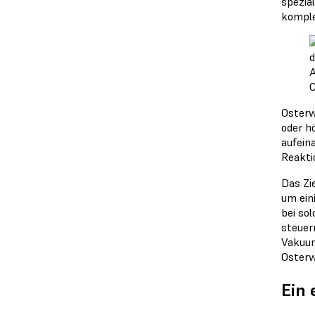
spezia
komple
A
C
Osterw
oder h
aufein
Reakti
Das Zi
um ein
bei so
steuer
Vakuum
Osterw
Ein 