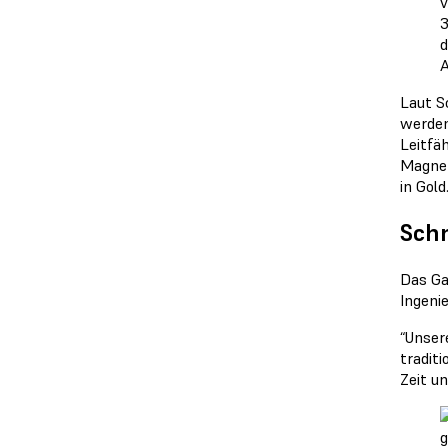
3
d
A
Laut S
werden
Leitfä
Magnet
in Gold
Schn
Das Ga
Ingeni
“Unser
tradit
Zeit u