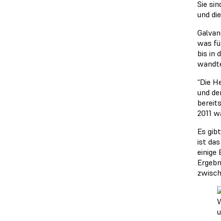
Sie si
und di
Galvan
was fü
bis in
wandte
“Die H
und de
bereit
2011 w
Es gib
ist da
einige
Ergebn
zwisch