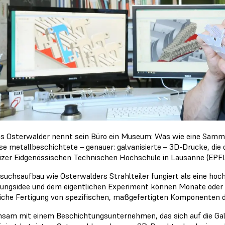
s Osterwalder nennt sein Büro ein Museum: Was wie eine Samml
ise metallbeschichtete – genauer: galvanisierte – 3D-Drucke, die
zer Eidgenössischen Technischen Hochschule in Lausanne (EPFL
rsuchsaufbau wie Osterwalders Strahlteiler fungiert als eine h
ungsidee und dem eigentlichen Experiment können Monate oder sog
liche Fertigung von spezifischen, maßgefertigten Komponenten d
sam mit einem Beschichtungsunternehmen, das sich auf die Galv