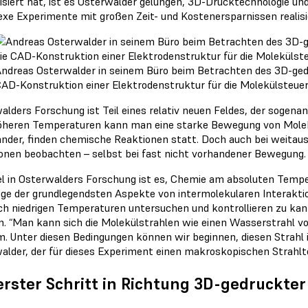
lisiert hat, ist es Osterwalder gelungen, 3D-Drucktechnologie u
xe Experimente mit großen Zeit- und Kostenersparnissen realisi
ndreas Osterwalder in seinem Büro beim Betrachten des 3D-gedru
AD-Konstruktion einer Elektrodenstruktur für die Molekülsteueru
alders Forschung ist Teil eines relativ neuen Feldes, der soge
öheren Temperaturen kann man eine starke Bewegung von Molek
ander, finden chemische Reaktionen statt. Doch auch bei weitau
onen beobachten – selbst bei fast nicht vorhandener Bewegung.
el in Osterwalders Forschung ist es, Chemie am absoluten Tempe
ige der grundlegendsten Aspekte von intermolekularen Interakti
lch niedrigen Temperaturen untersuchen und kontrollieren zu kann
n. “Man kann sich die Molekülstrahlen wie einen Wasserstrahl v
. Unter diesen Bedingungen können wir beginnen, diesen Strahl i
alder, der für dieses Experiment einen makroskopischen Strahltei
erster Schritt in Richtung 3D-gedruckte