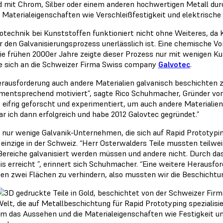
nd mit Chrom, Silber oder einem anderen hochwertigen Metall du
e Materialeigenschaften wie Verschleißfestigkeit und elektrische 
otechnik bei Kunststoffen funktioniert nicht ohne Weiteres, da Ku
r den Galvanisierungsprozess unerlässlich ist. Eine chemische V
 die frühen 2000er Jahre zeigte dieser Prozess nur mit wenigen K
 sich an die Schweizer Firma Swiss company
Galvotec
.
erausforderung auch andere Materialien galvanisch beschichten 
mentsprechend motiviert”, sagte Rico Schuhmacher, Gründer von 
s eifrig geforscht und experimentiert, um auch andere Materialie
ar ich dann erfolgreich und habe 2012 Galovtec gegründet.”
t nur wenige Galvanik-Unternehmen, die sich auf Rapid Prototypi
s einzige in der Schweiz. “Herr Osterwalders Teile mussten teilw
 Bereiche galvanisiert werden müssen und andere nicht. Durch da
is erreicht ”, erinnert sich Schuhmacher. “Eine weitere Herausfo
en zwei Flächen zu verhindern, also mussten wir die Beschichtun