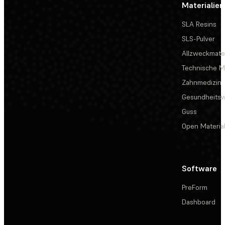
Materialien
SLA Resins
SLS-Pulver
Allzweckmater
Technische Ma
Zahnmedizin
Gesundheits
Guss
Open Materia
Software
PreForm
Dashboard