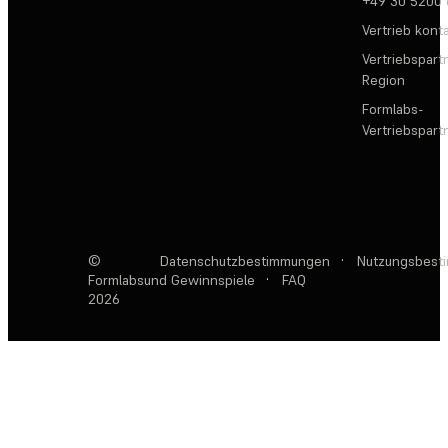
+49 30 5200
Vertrieb kont
Vertriebspartn
Region
Formlabs-
Vertriebspar
©
Datenschutzbestimmungen
·
Nutzungsbest
Formlabs
und Gewinnspiele
·
FAQ
2026